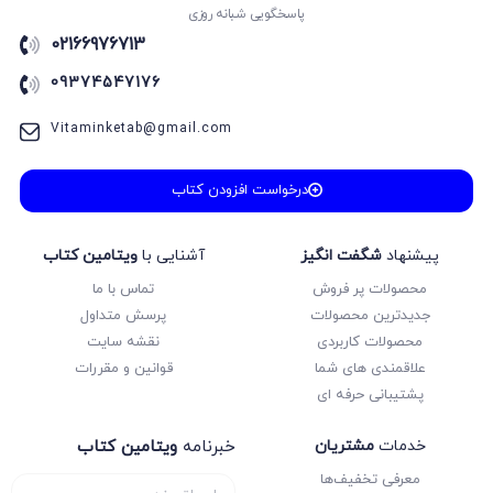
پاسخگویی شبانه روزی
انسان و محیط زیست
02166976713
انگلیسی
09374547176
انگلیسی
انگلیسی
Vitaminketab@gmail.com
اول دبستان
بانک تست
درخواست افزودن کتاب
بانک نهایی
بدون دسته‌بندی
پیشنهاد
شگفت انگیز
آشنایی با
ویتامین کتاب
پاور تست
محصولات پر فروش
تماس با ما
پایه کنکور
جدیدترین محصولات
پرسش متداول
محصولات کاربردی
نقشه سایت
پایه ی انسانی
علاقمندی های شما
قوانین و مقررات
پایه ی تجربی
پشتیبانی حرفه ای
پایه ی ریاضی
پر تکرار
خدمات
مشتریان
خبرنامه
ویتامین کتاب
پر سوال
معرفی تخفیف‌ها