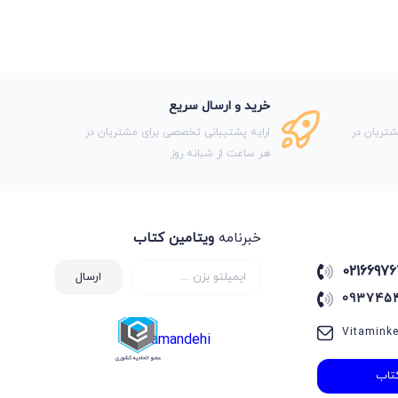
خرید و ارسال سریع
تریان در
ارایه پشتیبانی تخصصی برای مشتریان در
هر ساعت از شبانه روز
خبرنامه
ویتامین کتاب
02166976
ارسال
093745
Vitamink
samandehi
تاب