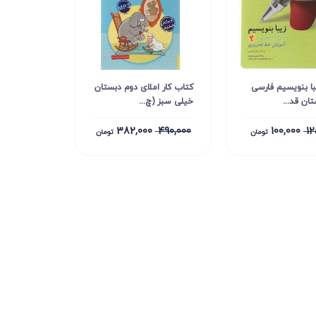
با بنویسیم فارسی
کتاب کار املای دوم دبستان
ان قد...
خیلی سبز (چ...
382,000
490,000
100,000
12
تومان
تومان