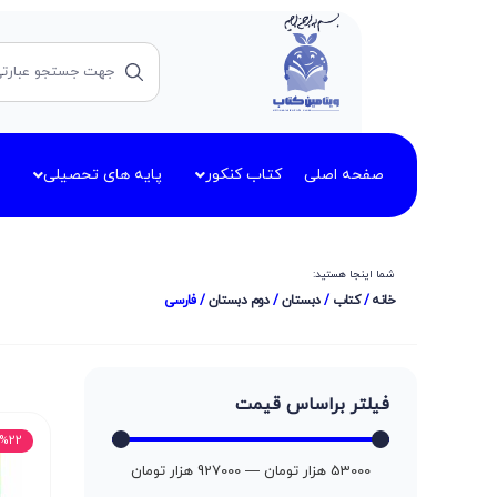
صفحه اصلی
کتاب کنکور
پایه های تحصیلی
شما اینجا هستید:
خانه
/
کتاب
/
دبستان
/
دوم دبستان
/ فارسی
فیلتر براساس قیمت
%22 تخفیف
53000
هزار تومان
—
927000
هزار تومان