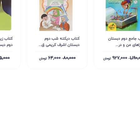
 جامع دوم دبستان
کتاب دیکته شب دوم
کتاب زی
اهای من و در...
دبستان اشرف کریمی ق...
دوم دبست
5,000
64,000
80,000
927,000
1,190,
تومان
تومان