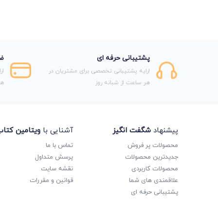
ادبیات فارسی
ادبیات فارسی
ادبیات فارسی
ادبیات فارسی
پشتیبانی حرفه ای
ضم
ادبیات فارسی
ارایه پشتیبانی تخصصی برای مشتریان در
ار
استخدامی
هر ساعت از شبانه روز
هر
اسفندیار
اقتصاد
اقتصاد
پیشنهاد
شگفت انگیز
آشنایی با
ویتامین کتا
اقیانوس
محصولات پر فروش
تماس با ما
المپیاد
جدیدترین محصولات
پرسش متداول
امتحانت
محصولات کاربردی
نقشه سایت
امتحانیوم
علاقمندی های شما
قوانین و مقررات
امتحانیوم
پشتیبانی حرفه ای
انتشارات