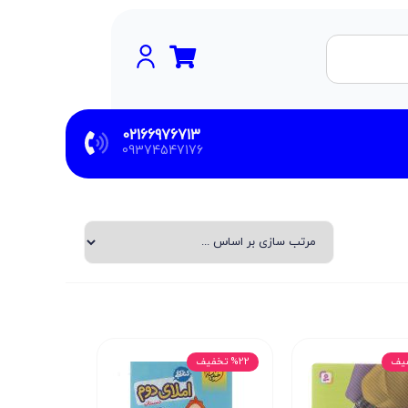
02166976713
09374547176
%22 تخفیف