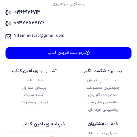
پاسخگویی شبانه روزی
انسان و محیط زیست
02166976713
انگلیسی
09374547176
انگلیسی
انگلیسی
Vitaminketab@gmail.com
اول دبستان
بانک تست
درخواست افزودن کتاب
بانک نهایی
بدون دسته‌بندی
پیشنهاد
شگفت انگیز
آشنایی با
ویتامین کتاب
پاور تست
محصولات پر فروش
تماس با ما
پایه کنکور
جدیدترین محصولات
پرسش متداول
محصولات کاربردی
نقشه سایت
پایه ی انسانی
علاقمندی های شما
قوانین و مقررات
پایه ی تجربی
پشتیبانی حرفه ای
پایه ی ریاضی
پر تکرار
خدمات
مشتریان
خبرنامه
ویتامین کتاب
پر سوال
معرفی تخفیف‌ها