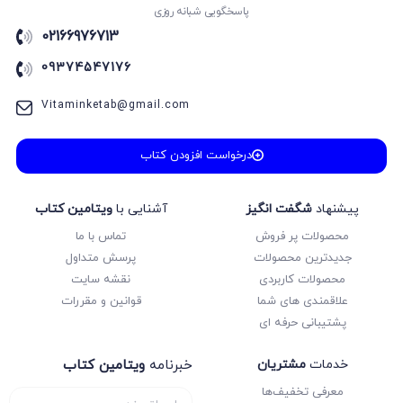
پاسخگویی شبانه روزی
انسان و محیط زیست
02166976713
انگلیسی
09374547176
انگلیسی
انگلیسی
Vitaminketab@gmail.com
اول دبستان
بانک تست
درخواست افزودن کتاب
بانک نهایی
بدون دسته‌بندی
پیشنهاد
شگفت انگیز
آشنایی با
ویتامین کتاب
پاور تست
محصولات پر فروش
تماس با ما
پایه کنکور
جدیدترین محصولات
پرسش متداول
محصولات کاربردی
نقشه سایت
پایه ی انسانی
علاقمندی های شما
قوانین و مقررات
پایه ی تجربی
پشتیبانی حرفه ای
پایه ی ریاضی
پر تکرار
خدمات
مشتریان
خبرنامه
ویتامین کتاب
پر سوال
معرفی تخفیف‌ها