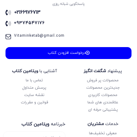
پاسخگویی شبانه روزی
انسان و محیط زیست
02166976713
انگلیسی
09374547176
انگلیسی
انگلیسی
Vitaminketab@gmail.com
اول دبستان
بانک تست
درخواست افزودن کتاب
بانک نهایی
بدون دسته‌بندی
پیشنهاد
شگفت انگیز
آشنایی با
ویتامین کتاب
پاور تست
محصولات پر فروش
تماس با ما
پایه کنکور
جدیدترین محصولات
پرسش متداول
محصولات کاربردی
نقشه سایت
پایه ی انسانی
علاقمندی های شما
قوانین و مقررات
پایه ی تجربی
پشتیبانی حرفه ای
پایه ی ریاضی
پر تکرار
خدمات
مشتریان
خبرنامه
ویتامین کتاب
پر سوال
معرفی تخفیف‌ها