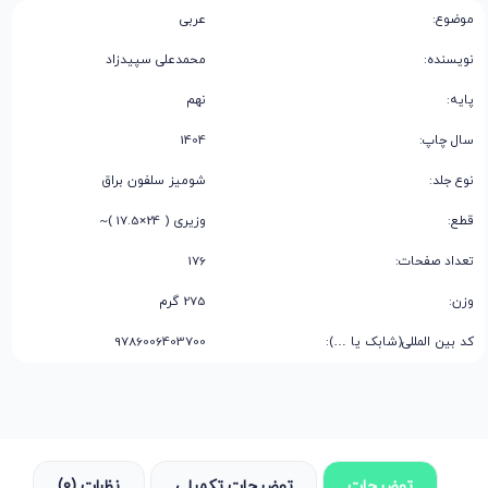
موضوع:
عربی
نویسنده:
محمدعلی سپیدزاد
پایه:
نهم
سال چاپ:
1404
نوع جلد:
شومیز سلفون براق
قطع:
وزیری ( 24×17.5 )~
تعداد صفحات:
176
وزن:
275 گرم
کد بین المللی(شابک یا …):
9786006403700
توضیحات
توضیحات تکمیلی
نظرات (0)