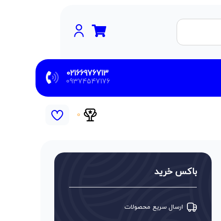
02166976713
09374547176
0
باکس خرید
ارسال سریع محصولات