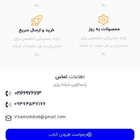
روز
روز
محصولات به روز
خرید و ارسال سریع
ارایه پشتیبانی تخصصی برای
ارایه پشتیبانی تخصصی برای
مشتریان در هر ساعت از شبانه
مشتریان در هر ساعت از شبانه
روز
روز
اطلاعات
تماس
پاسخگویی شبانه روزی
02166976713
09374547176
Vitaminketab@gmail.com
درخواست افزودن کتاب