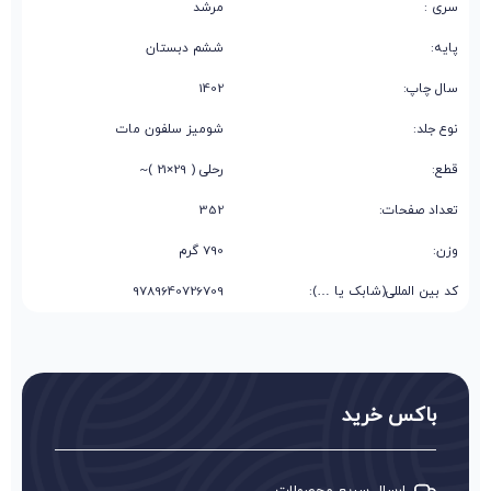
سری :
مرشد
پایه:
ششم دبستان
سال چاپ:
1402
نوع جلد:
شومیز سلفون مات
قطع:
رحلی ( 29×21 )~
تعداد صفحات:
352
وزن:
790 گرم
کد بین المللی(شابک یا …):
9789640726709
باکس خرید