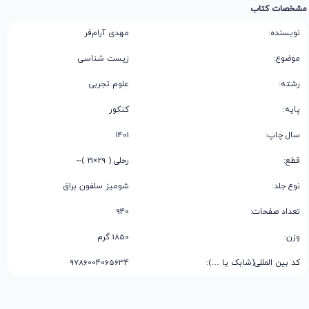
مشخصات کتاب
نویسنده:
مهدی آرام‌فر
موضوع:
زیست شناسی
رشته:
علوم تجربی
پایه:
کنکور
سال چاپ:
1401
قطع:
رحلی ( 29×21 )~
نوع جلد:
شومیز سلفون براق
تعداد صفحات:
940
وزن:
1850 گرم
کد بین المللی(شابک یا …):
9786004065634