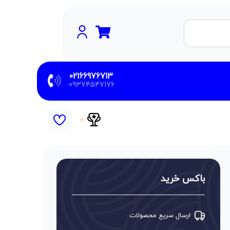
02166976713
09374547176
0
باکس خرید
ارسال سریع محصولات