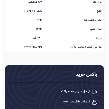
نوع جلد:
UV موضعی
قطع:
رقعی ( 22×15 )~
تعداد صفحات:
294
سال چاپ:
1404
وزن:
280 گرم
کد بین المللی(شابک یا …):
9786002181831
باکس خرید
ارسال سریع محصولات
ضمانت بازگشت وجه