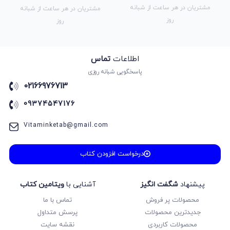
مشتریان در هر ساعت از شبانه
مشتریان در هر ساعت از شبانه
روز
روز
اطلاعات
تماس
پاسخگویی شبانه روزی
02166976713
09374547176
Vitaminketab@gmail.com
درخواست افزودن کتاب
پیشنهاد
شگفت انگیز
آشنایی با
ویتامین کتاب
محصولات پر فروش
تماس با ما
جدیدترین محصولات
پرسش متداول
محصولات کاربردی
نقشه سایت