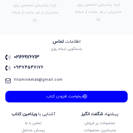
ارایه پشتیبانی تخصصی برای
ارایه پشتیبانی تخصصی برای
مشتریان در هر ساعت از شبانه
مشتریان در هر ساعت از شبانه
روز
روز
اطلاعات
تماس
پاسخگویی شبانه روزی
02166976713
09374547176
Vitaminketab@gmail.com
درخواست افزودن کتاب
پیشنهاد
شگفت انگیز
آشنایی با
ویتامین کتاب
محصولات پر فروش
تماس با ما
جدیدترین محصولات
پرسش متداول