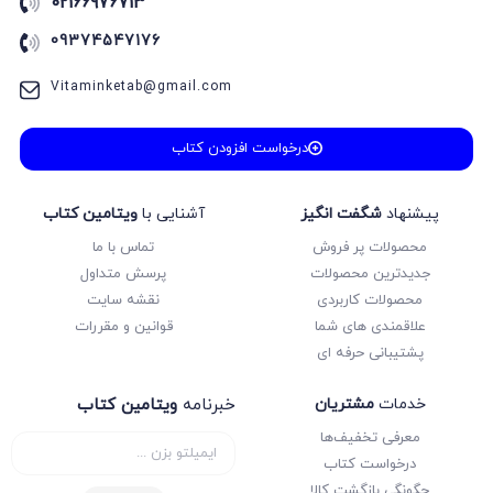
02166976713
09374547176
Vitaminketab@gmail.com
درخواست افزودن کتاب
پیشنهاد
شگفت انگیز
آشنایی با
ویتامین کتاب
محصولات پر فروش
تماس با ما
جدیدترین محصولات
پرسش متداول
محصولات کاربردی
نقشه سایت
علاقمندی های شما
قوانین و مقررات
پشتیبانی حرفه ای
خدمات
مشتریان
خبرنامه
ویتامین کتاب
معرفی تخفیف‌ها
درخواست کتاب
چگونگی بازگشت کالا