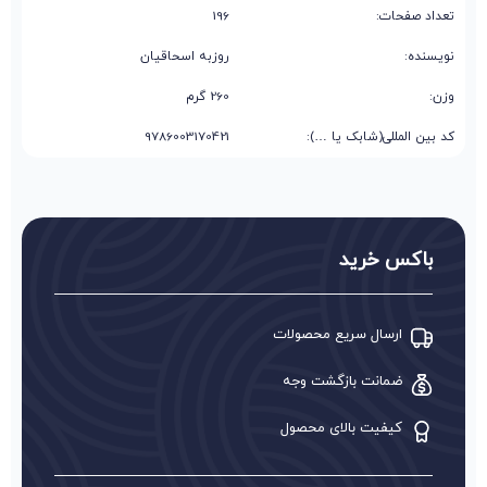
تعداد صفحات:
196
نویسنده:
روزبه اسحاقیان
وزن:
260 گرم
کد بین المللی(شابک یا …):
9786003170421
باکس خرید
ارسال سریع محصولات
ضمانت بازگشت وجه
کیفیت بالای محصول