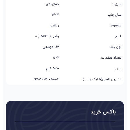
سری :
جمع‌بندی
سال چاپ:
1403
موضوع:
ریاضی
قطع:
رقعی ( 22×15 )~
نوع جلد:
UV موضعی
تعداد صفحات:
502
وزن:
530 گرم
کد بین المللی(شابک یا …):
9786003175884
باکس خرید