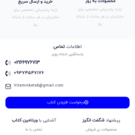
محصولات به روز
خرید و ارسال سریع
ارایه پشتیبانی تخصصی برای
ارایه پشتیبانی تخصصی برای
مشتریان در هر ساعت از شبانه
مشتریان در هر ساعت از شبانه
روز
روز
اطلاعات
تماس
پاسخگویی شبانه روزی
02166976713
09374547176
Vitaminketab@gmail.com
درخواست افزودن کتاب
پیشنهاد
شگفت انگیز
آشنایی با
ویتامین کتاب
محصولات پر فروش
تماس با ما