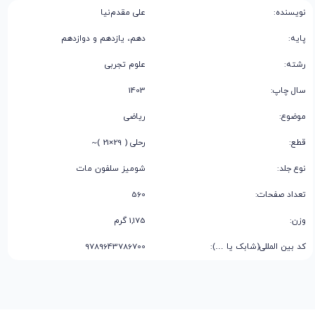
نویسنده:
علی مقدم‌نیا
پایه:
دهم، یازدهم و دوازدهم
رشته:
علوم تجربی
سال چاپ:
1403
موضوع:
ریاضی
قطع:
رحلی ( 29×21 )~
نوع جلد:
شومیز سلفون مات
تعداد صفحات:
560
وزن:
1,175 گرم
کد بین المللی(شابک یا …):
9789643786700