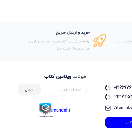
خرید و ارسال سریع
تریان در
ارایه پشتیبانی تخصصی برای مشتریان در
هر ساعت از شبانه روز
خبرنامه
ویتامین کتاب
02166976
ارسال
093745
Vitamink
samandehi
تاب