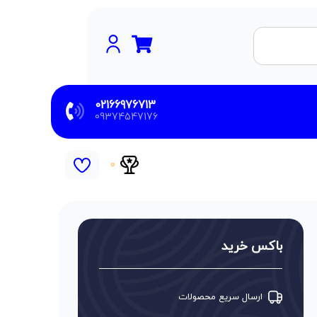
02166976713
09374547176
0
باکس خرید
ارسال سریع محصولات