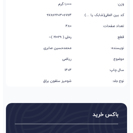
وزن:
1,000 گرم
کد بین المللی(شابک یا …):
9786220306764
تعداد صفحات:
480
قطع:
رحلی ( 29×21 )~
نویسنده:
محمدحسین صابری
موضوع:
ریاضی
سال چاپ:
1404
نوع جلد:
شومیز سلفون براق
باکس خرید