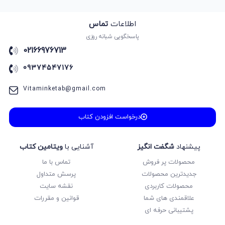
اطلاعات
تماس
پاسخگویی شبانه روزی
02166976713
09374547176
Vitaminketab@gmail.com
درخواست افزودن کتاب
پیشنهاد
شگفت انگیز
آشنایی با
ویتامین کتاب
محصولات پر فروش
تماس با ما
جدیدترین محصولات
پرسش متداول
محصولات کاربردی
نقشه سایت
علاقمندی های شما
قوانین و مقررات
پشتیبانی حرفه ای