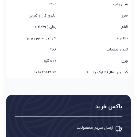
سال چاپ:
1402
سری :
الگوی کار و تمرین
قطع:
رحلی ( 29×21 )~
نوع جلد:
شومیز سلفون براق
تعداد صفحات:
288
وزن:
560 گرم
کد بین المللی(شابک یا …):
9786225281011
باکس خرید
ارسال سریع محصولات