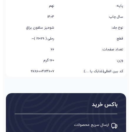
پایه:
نهم
سال چاپ:
1404
نوع جلد:
شومیز سلفون براق
قطع:
رحلی ( 29×21 )~
تعداد صفحات:
66
وزن:
160 گرم
کد بین المللی(شابک یا …):
9786004124607
باکس خرید
ارسال سریع محصولات