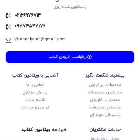
پاسخگویی شبانه روزی
02166976713
09374547176
Vitaminketab@gmail.com
درخواست افزودن کتاب
پیشنهاد
شگفت انگیز
آشنایی با
ویتامین کتاب
محصولات پر فروش
تماس با ما
جدیدترین محصولات
پرسش متداول
محصولات کاربردی
نقشه سایت
علاقمندی های شما
قوانین و مقررات
پشتیبانی حرفه ای
خدمات
مشتریان
خبرنامه
ویتامین کتاب
معرفی تخفیف‌ها