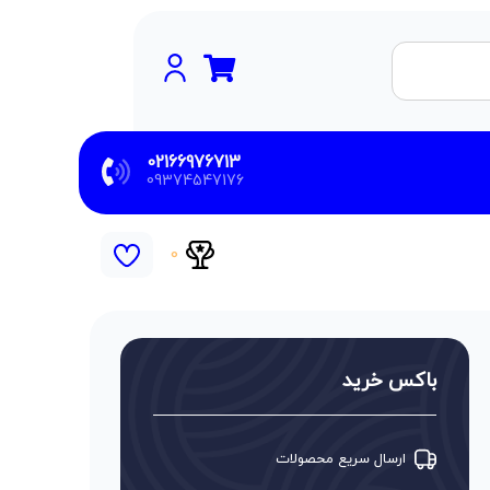
02166976713
09374547176
0
باکس خرید
ارسال سریع محصولات