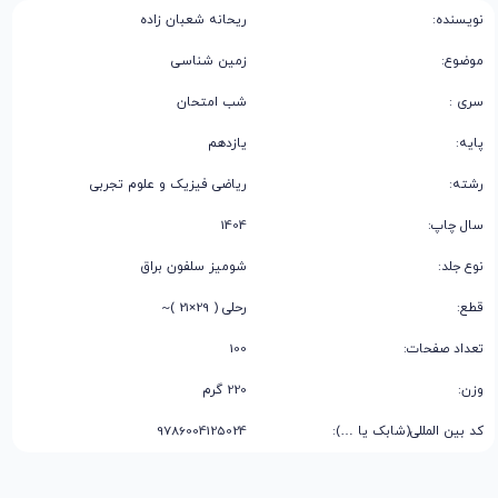
نویسنده:
ریحانه شعبان‌ زاده
موضوع:
زمین شناسی
سری :
شب امتحان
پایه:
یازدهم
رشته:
ریاضی فیزیک و علوم تجربی
سال چاپ:
1404
نوع جلد:
شومیز سلفون براق
قطع:
رحلی ( 29×21 )~
تعداد صفحات:
100
وزن:
220 گرم
کد بین المللی(شابک یا …):
9786004125024