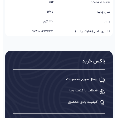
تعداد صفحات:
512
سال چاپ:
1405
وزن:
1120 گرم
کد بین المللی(شابک یا …):
9786003176133
باکس خرید
ارسال سریع محصولات
ضمانت بازگشت وجه
کیفیت بالای محصول