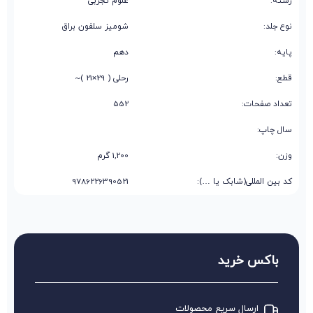
رشته:
علوم تجربی
نوع جلد:
شومیز سلفون براق
پایه:
دهم
قطع:
رحلی ( 29×21 )~
تعداد صفحات:
552
سال چاپ:
وزن:
1,200 گرم
کد بین المللی(شابک یا …):
9786226390521
باکس خرید
ارسال سریع محصولات