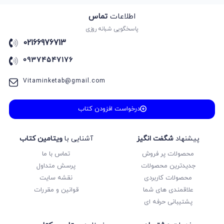
اطلاعات
تماس
پاسخگویی شبانه روزی
02166976713
09374547176
Vitaminketab@gmail.com
درخواست افزودن کتاب
پیشنهاد
شگفت انگیز
آشنایی با
ویتامین کتاب
محصولات پر فروش
تماس با ما
جدیدترین محصولات
پرسش متداول
محصولات کاربردی
نقشه سایت
علاقمندی های شما
قوانین و مقررات
پشتیبانی حرفه ای