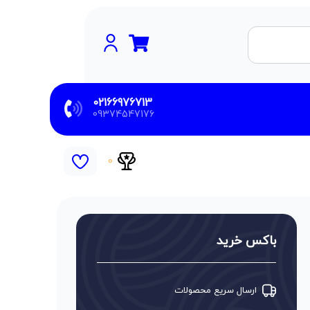
02166976713
09374547176
0
باکس خرید
ارسال سریع محصولات