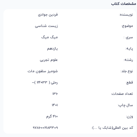
مشخصات کتاب
نویسنده:
فردین جوادی
موضوع:
زیست شناسی
سری :
میگ میگ
پایه:
یازدهم
رشته:
علوم تجربی
نوع جلد:
شومیز سلفون مات
قطع:
رحلی ( 33×24 )~
تعداد صفحات:
136
سال چاپ:
1401
وزن:
410 گرم
کد بین المللی(شابک یا …):
9786002183309