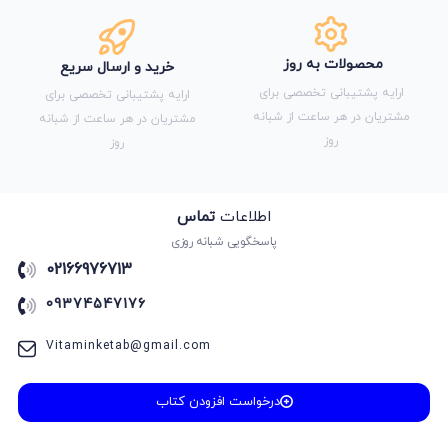
محصولات به روز
خرید و ارسال سریع
ارایه پشتیبانی تخصصی برای
ارایه پشتیبانی تخصصی برای
مشتریان در هر ساعت از شبانه
مشتریان در هر ساعت از شبانه
روز
روز
اطلاعات
تماس
پاسخگویی شبانه روزی
02166976713
09374547176
Vitaminketab@gmail.com
درخواست افزودن کتاب