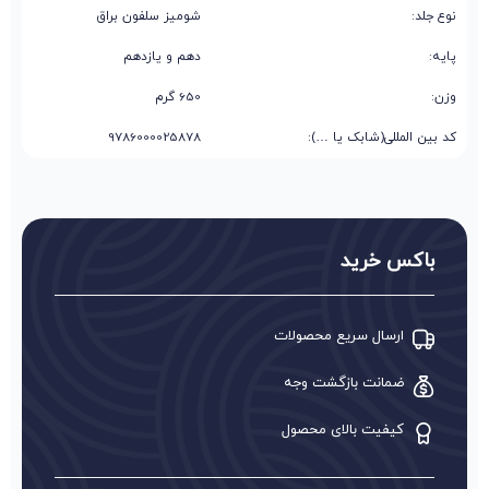
نوع جلد:
شومیز سلفون براق
پایه:
دهم و یازدهم
وزن:
650 گرم
کد بین المللی(شابک یا …):
9786000025878
باکس خرید
ارسال سریع محصولات
ضمانت بازگشت وجه
کیفیت بالای محصول