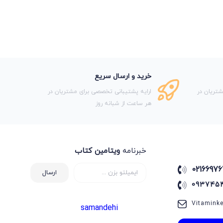
خرید و ارسال سریع
تریان در
ارایه پشتیبانی تخصصی برای مشتریان در
هر ساعت از شبانه روز
خبرنامه
ویتامین کتاب
02166976
ارسال
093745
Vitamink
samandehi