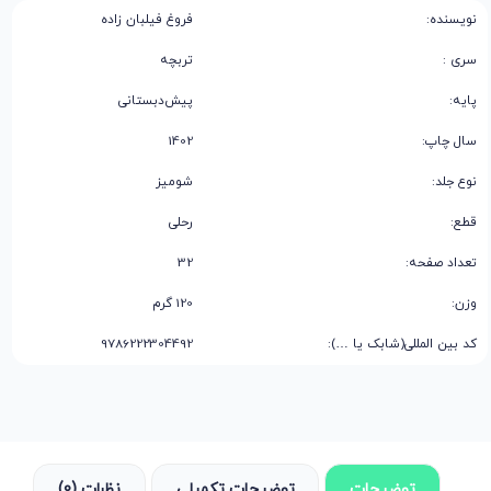
نویسنده:
فروغ فیلبان زاده
سری :
تربچه
پایه:
پیش‌دبستانی
سال چاپ:
1402
نوع جلد:
شومیز
قطع:
رحلی
تعداد صفحه:
32
وزن:
120 گرم
کد بین المللی(شابک یا …):
9786222304492
توضیحات
توضیحات تکمیلی
نظرات (0)