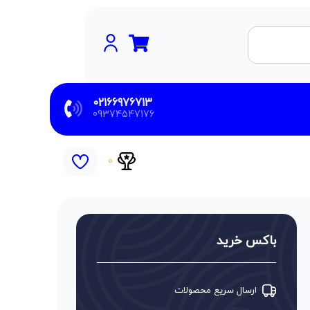
02166976713
09374547176
0
باکس خرید
ارسال سریع محصولات