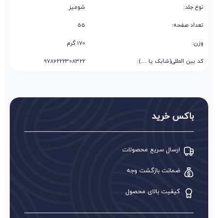
نوع جلد:
شومیز
تعداد صفحه:
55
وزن:
170 گرم
کد بین المللی(شابک یا …):
9786222308322
باکس خرید
ارسال سریع محصولات
ضمانت بازگشت وجه
کیفیت بالای محصول