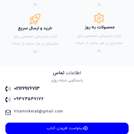
روز
روز
محصولات به روز
خرید و ارسال سریع
ارایه پشتیبانی تخصصی برای
ارایه پشتیبانی تخصصی برای
مشتریان در هر ساعت از شبانه
مشتریان در هر ساعت از شبانه
روز
روز
اطلاعات
تماس
پاسخگویی شبانه روزی
02166976713
09374547176
Vitaminketab@gmail.com
درخواست افزودن کتاب