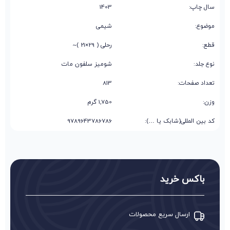
سال چاپ:
1403
موضوع:
شیمی
قطع:
رحلی ( 29×21 )~
نوع جلد:
شومیز سلفون مات
تعداد صفحات:
813
وزن:
1,750 گرم
کد بین المللی(شابک یا …):
9789643786786
باکس خرید
ارسال سریع محصولات