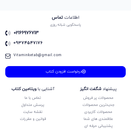
اطلاعات
تماس
پاسخگویی شبانه روزی
02166976713
09374547176
Vitaminketab@gmail.com
درخواست افزودن کتاب
پیشنهاد
شگفت انگیز
آشنایی با
ویتامین کتاب
محصولات پر فروش
تماس با ما
جدیدترین محصولات
پرسش متداول
محصولات کاربردی
نقشه سایت
علاقمندی های شما
قوانین و مقررات
پشتیبانی حرفه ای