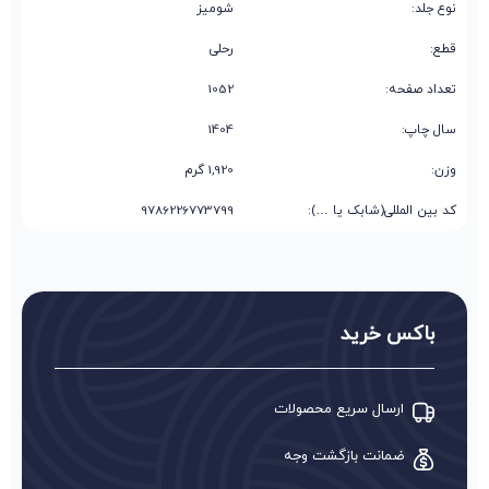
نوع جلد:
شومیز
قطع:
رحلی
تعداد صفحه:
1052
سال چاپ:
1404
وزن:
1,920 گرم
کد بین المللی(شابک یا …):
9786226773799
باکس خرید
ارسال سریع محصولات
ضمانت بازگشت وجه