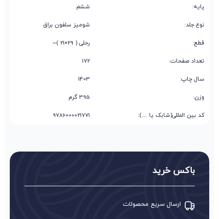
پایه:
ششم
نوع جلد:
شومیز سلفون براق
قطع:
رحلی ( 29×21 )~
تعداد صفحات:
172
سال چاپ:
1403
وزن:
395 گرم
کد بین المللی(شابک یا …):
9786000021771
باکس خرید
ارسال سریع محصولات