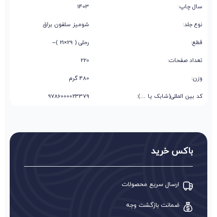
سال چاپ:
1403
نوع جلد:
شومیز سلفون براق
قطع:
رحلی ( 29×21 )~
تعداد صفحات:
220
وزن:
480 گرم
کد بین المللی(شابک یا …):
9786000023379
باکس خرید
ارسال سریع محصولات
ضمانت بازگشت وجه