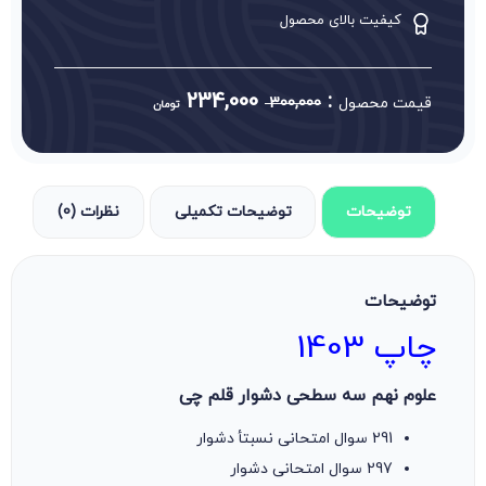
کیفیت بالای محصول
234,000
:
قیمت محصول
300,000
تومان
توضیحات
توضیحات تکمیلی
نظرات (0)
توضیحات
چاپ 1403
علوم نهم سه سطحی دشوار قلم چی
291 سوال امتحانی نسبتأ دشوار
297 سوال امتحانی دشوار