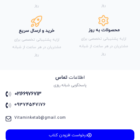
روز
روز
محصولات به روز
خرید و ارسال سریع
ارایه پشتیبانی تخصصی برای
ارایه پشتیبانی تخصصی برای
مشتریان در هر ساعت از شبانه
مشتریان در هر ساعت از شبانه
روز
روز
اطلاعات
تماس
پاسخگویی شبانه روزی
02166976713
09374547176
Vitaminketab@gmail.com
درخواست افزودن کتاب