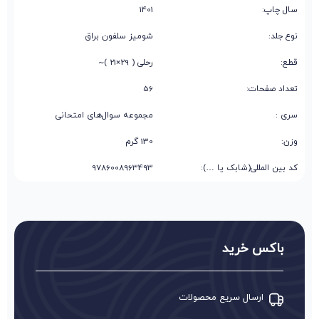
سال چاپ:
1401
نوع جلد:
شومیز سلفون براق
قطع:
رحلی ( 29×21 )~
تعداد صفحات:
56
سری :
مجموعه سوال‌های امتحانی
وزن:
130 گرم
کد بین المللی(شابک یا …):
9786008963493
باکس خرید
ارسال سریع محصولات