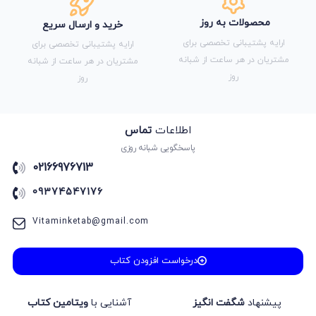
محصولات به روز
خرید و ارسال سریع
ارایه پشتیبانی تخصصی برای
ارایه پشتیبانی تخصصی برای
مشتریان در هر ساعت از شبانه
مشتریان در هر ساعت از شبانه
روز
روز
اطلاعات
تماس
پاسخگویی شبانه روزی
02166976713
09374547176
Vitaminketab@gmail.com
درخواست افزودن کتاب
پیشنهاد
شگفت انگیز
آشنایی با
ویتامین کتاب