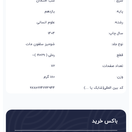
سری :
شب امتحان
پایه:
یازدهم
رشته:
علوم انسانی
سال چاپ:
1404
نوع جلد:
شومیز سلفون مات
قطع:
رحلی ( 29×21 )~
تعداد صفحات:
72
وزن:
180 گرم
کد بین المللی(شابک یا …):
9786224223944
باکس خرید