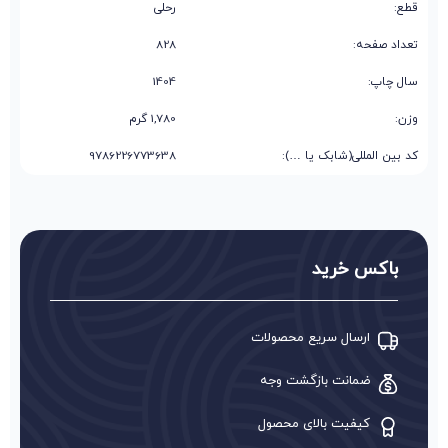
قطع:
رحلی
تعداد صفحه:
828
سال چاپ:
1404
وزن:
1,780 گرم
کد بین المللی(شابک یا …):
9786226773638
باکس خرید
ارسال سریع محصولات
ضمانت بازگشت وجه
کیفیت بالای محصول