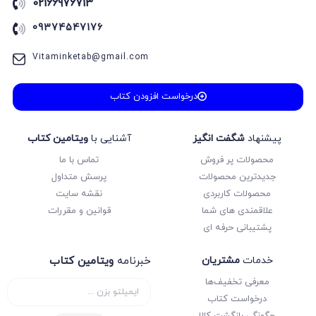
02166976713
09374547176
Vitaminketab@gmail.com
درخواست افزودن کتاب
پیشنهاد
شگفت انگیز
آشنایی با
ویتامین کتاب
محصولات پر فروش
تماس با ما
جدیدترین محصولات
پرسش متداول
محصولات کاربردی
نقشه سایت
علاقمندی های شما
قوانین و مقررات
پشتیبانی حرفه ای
خدمات
مشتریان
خبرنامه
ویتامین کتاب
معرفی تخفیف‌ها
درخواست کتاب
چگونگی بازگشت کالا