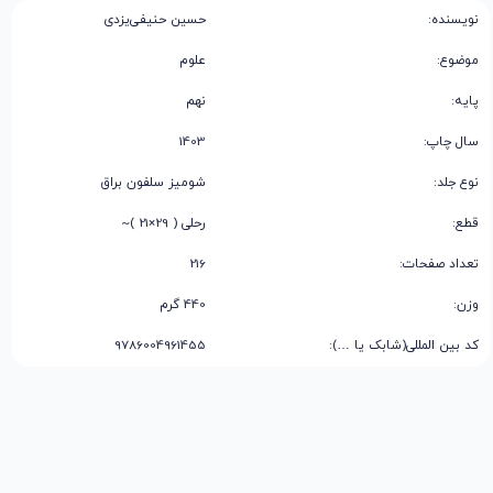
نویسنده:
حسین حنیفی‌یزدی
موضوع:
علوم
پایه:
نهم
سال چاپ:
1403
نوع جلد:
شومیز سلفون براق
قطع:
رحلی ( 29×21 )~
تعداد صفحات:
216
وزن:
440 گرم
کد بین المللی(شابک یا …):
9786004961455
توضیحات
توضیحات تکمیلی
نظرات (0)