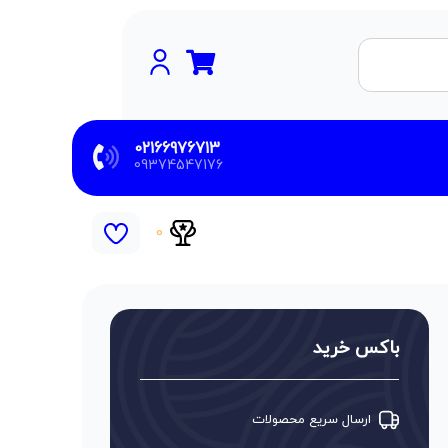
02166976713
09374547176
0
باکس خرید
ارسال سریع محصولات