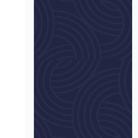
خرید و ارسال سریع
تریان در
ارایه پشتیبانی تخصصی برای مشتریان در
هر ساعت از شبانه روز
خبرنامه
ویتامین کتاب
02166976
ارسال
093745
Vitamink
samandehi
تاب