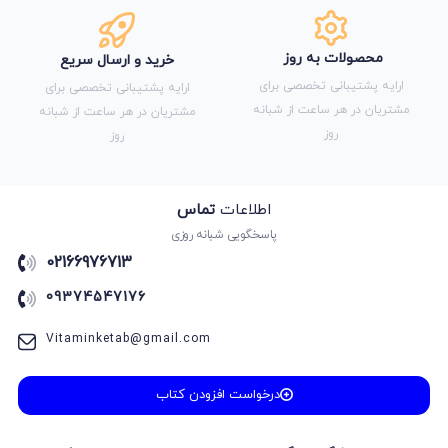
محصولات به روز
خرید و ارسال سریع
ارایه پشتیبانی تخصصی برای
ارایه پشتیبانی تخصصی برای
مشتریان در هر ساعت از شبانه
مشتریان در هر ساعت از شبانه
روز
روز
اطلاعات
تماس
پاسخگویی شبانه روزی
02166976713
09374547176
Vitaminketab@gmail.com
درخواست افزودن کتاب