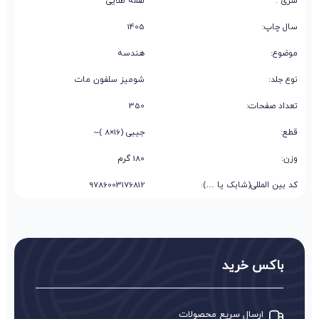
سری :
لقمه طلایی
سال چاپ:
1405
موضوع:
هندسه
نوع جلد:
شومیز سلفون مات
تعداد صفحات:
350
قطع:
جیبی (16×8 )~
وزن:
180 گرم
کد بین المللی(شابک یا …):
9786003176812
باکس خرید
ارسال سریع محصولات