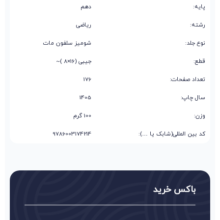
پایه:
دهم
رشته:
ریاضی
نوع جلد:
شومیز سلفون مات
قطع:
جیبی (16×8 )~
تعداد صفحات:
176
سال چاپ:
1405
وزن:
100 گرم
کد بین المللی(شابک یا …):
9786003174214
باکس خرید