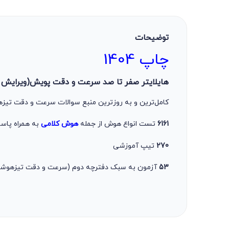
توضیحات
چاپ 1404
هایلایتر صفر تا صد سرعت و دقت پویش(ویرایش 1405)
کامل‌ترین و به روزترین منبع سوالات سرعت و دقت تی
6161
تست انواع هوش از جمله
هوش کلامی
به همراه پاس
270
تیپ آموزشی
53
آزمون به سبک دفترچه دوم (سرعت و دقت تیزهوشا