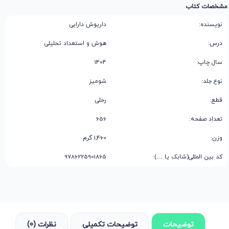
مشخصات کتاب
نویسنده:
داریوش دارابی
درس:
هوش و استعداد تحلیلی
سال چاپ:
1404
نوع جلد:
شومیز
قطع:
رحلی
تعداد صفحه:
656
وزن:
1,460 گرم
کد بین المللی(شابک یا …):
9786225901865
توضیحات
توضیحات تکمیلی
نظرات (0)