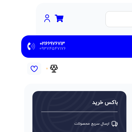
02166976713
09374547176
0
باکس خرید
ارسال سریع محصولات