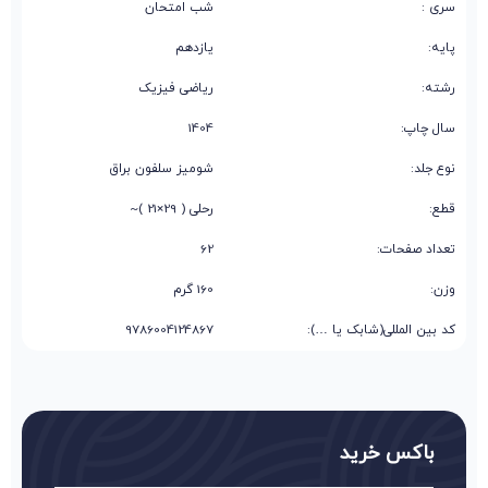
سری :
شب امتحان
پایه:
یازدهم
رشته:
ریاضی فیزیک
سال چاپ:
1404
نوع جلد:
شومیز سلفون براق
قطع:
رحلی ( 29×21 )~
تعداد صفحات:
62
وزن:
160 گرم
کد بین المللی(شابک یا …):
9786004124867
باکس خرید