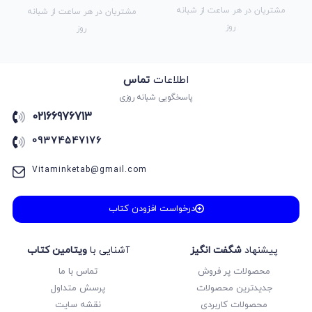
مشتریان در هر ساعت از شبانه
مشتریان در هر ساعت از شبانه
روز
روز
اطلاعات
تماس
پاسخگویی شبانه روزی
02166976713
09374547176
Vitaminketab@gmail.com
درخواست افزودن کتاب
پیشنهاد
شگفت انگیز
آشنایی با
ویتامین کتاب
محصولات پر فروش
تماس با ما
جدیدترین محصولات
پرسش متداول
محصولات کاربردی
نقشه سایت