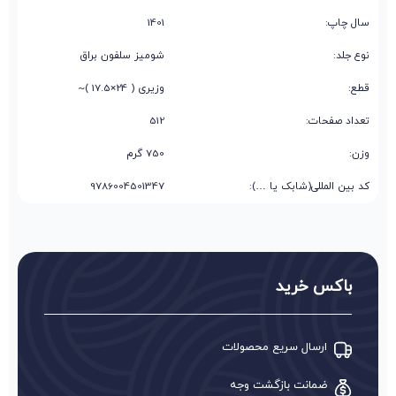
سال چاپ:
1401
نوع جلد:
شومیز سلفون براق
قطع:
وزیری ( 24×17.5 )~
تعداد صفحات:
512
وزن:
750 گرم
کد بین المللی(شابک یا …):
9786004501347
باکس خرید
ارسال سریع محصولات
ضمانت بازگشت وجه