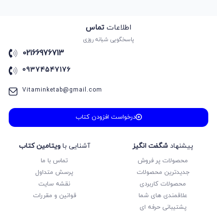
اطلاعات
تماس
پاسخگویی شبانه روزی
02166976713
09374547176
Vitaminketab@gmail.com
درخواست افزودن کتاب
پیشنهاد
شگفت انگیز
آشنایی با
ویتامین کتاب
محصولات پر فروش
تماس با ما
جدیدترین محصولات
پرسش متداول
محصولات کاربردی
نقشه سایت
علاقمندی های شما
قوانین و مقررات
پشتیبانی حرفه ای