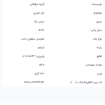
نویسنده:
گروه مؤلفان
موضوع:
حل تمرین
سری :
درس پک
سال چاپ:
1403
نوع جلد:
شومیز سلفون مات
پایه:
ششم
قطع:
وزیری ( 24×17.5 )~
تعداد صفحات:
548
وزن:
670 گرم
کد بین المللی(شابک یا …):
9786003173453