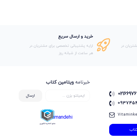
خرید و ارسال سریع
تریان در
ارایه پشتیبانی تخصصی برای مشتریان در
هر ساعت از شبانه روز
خبرنامه
ویتامین کتاب
02166976
ارسال
093745
Vitamink
samandehi
تاب