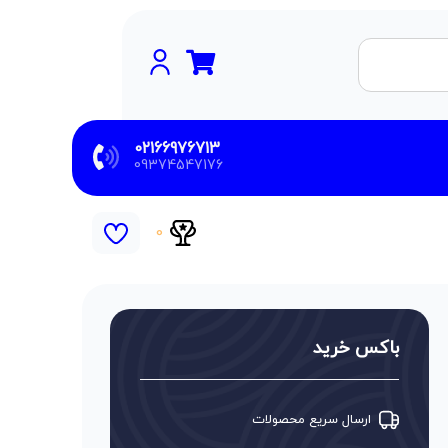
02166976713
09374547176
0
باکس خرید
ارسال سریع محصولات