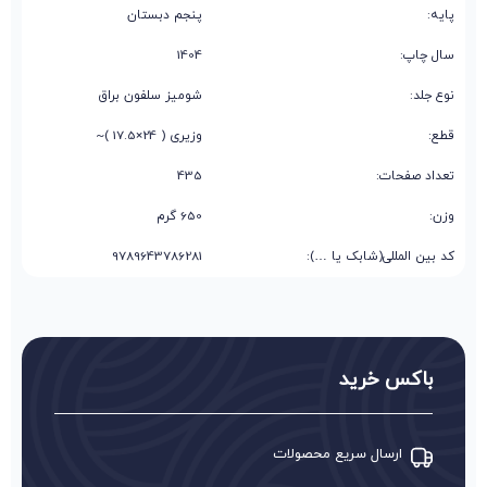
پایه:
پنجم دبستان
سال چاپ:
1404
نوع جلد:
شومیز سلفون براق
قطع:
وزیری ( 24×17.5 )~
تعداد صفحات:
435
وزن:
650 گرم
کد بین المللی(شابک یا …):
9789643786281
باکس خرید
ارسال سریع محصولات