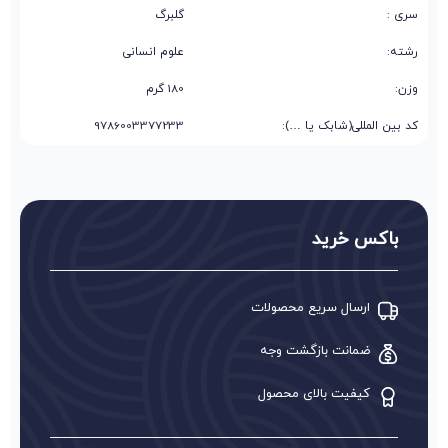
سری :
گلبرگ
رشته:
علوم انسانی
وزن:
180 گرم
کد بین المللی(شابک یا …):
9786003377233
باکس خرید
ارسال سریع محصولات
ضمانت بازگشت وجه
کیفیت بالای محصول