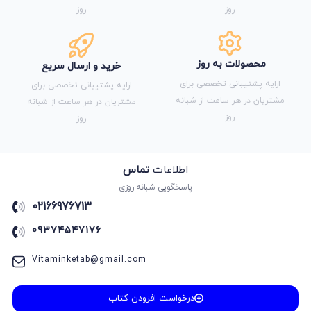
روز
روز
محصولات به روز
خرید و ارسال سریع
ارایه پشتیبانی تخصصی برای
ارایه پشتیبانی تخصصی برای
مشتریان در هر ساعت از شبانه
مشتریان در هر ساعت از شبانه
روز
روز
اطلاعات
تماس
پاسخگویی شبانه روزی
02166976713
09374547176
Vitaminketab@gmail.com
درخواست افزودن کتاب