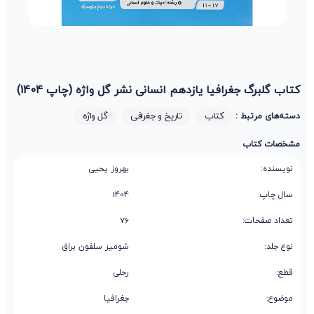
کتاب گلبرگ جغرافیا یازدهم انسانی نشر گل واژه (چاپ 1404)
کتاب
تاریخ و جغرافی
گل واژه
دسته‌های مرتبط :
مشخصات کتاب
نویسنده:
بهروز یحیی
سال چاپ:
1404
تعداد صفحات:
76
نوع جلد:
شومیز سلفون براق
قطع:
رحلی
موضوع:
جغرافیا