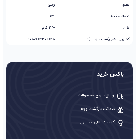
قطع:
رحلی
تعداد صفحه:
124
وزن:
230 گرم
کد بین المللی(شابک یا …):
9786003376038
باکس خرید
ارسال سریع محصولات
ضمانت بازگشت وجه
کیفیت بالای محصول