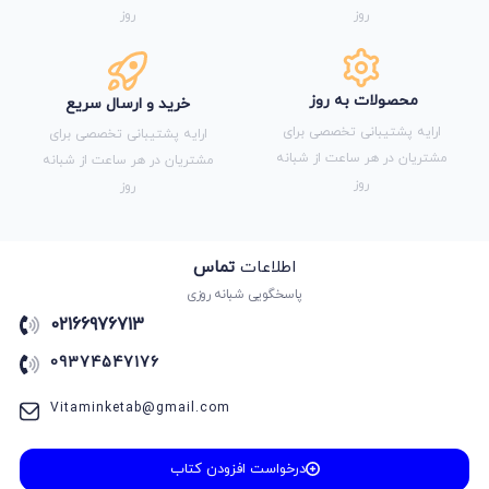
روز
روز
محصولات به روز
خرید و ارسال سریع
ارایه پشتیبانی تخصصی برای
ارایه پشتیبانی تخصصی برای
مشتریان در هر ساعت از شبانه
مشتریان در هر ساعت از شبانه
روز
روز
اطلاعات
تماس
پاسخگویی شبانه روزی
02166976713
09374547176
Vitaminketab@gmail.com
درخواست افزودن کتاب