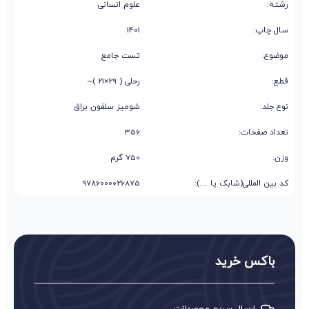
رشته:
علوم انسانی
سال چاپ:
1401
موضوع:
تست جامع
قطع:
رحلی ( 29×21 )~
نوع جلد:
شومیز سلفون براق
تعداد صفحات:
356
وزن:
750 گرم
کد بین المللی(شابک یا …):
9786000026875
باکس خرید